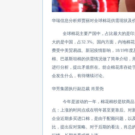
华瑞信息分析师贾丽对全球棉花供需现状及
全球棉花主要产国中，占比最大的是印
大的是中国，占
32.3%
。国内方面，内地棉花
费受中美贸易战、新冠疫情影响，
18/19
年度
棉、巴基斯坦棉的供需情况做了简单介绍，
进行分析，提出矛盾所在。纺企棉花库存处
会发生什么，有待继续讨论。
华芳集团执行副总裁
肖景尧
今年是波动的一年，棉花棉纱是软商品
点：上涨的时间点或在明年甚至更靠后。对
企业近期多买进口棉，是由于配额问题，以
比，提出应对策略。对于后期的看法，肖总