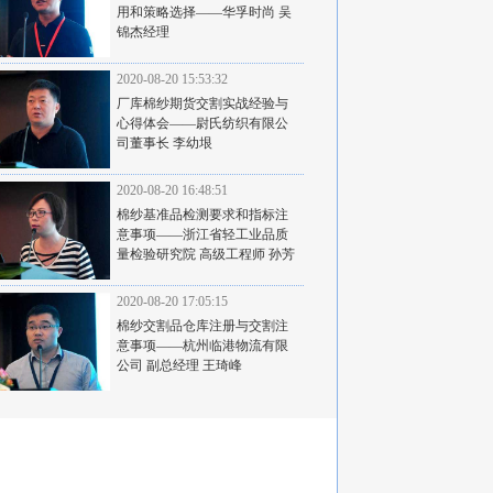
用和策略选择——华孚时尚 吴
锦杰经理
2020-08-20 15:53:32
厂库棉纱期货交割实战经验与
心得体会——尉氏纺织有限公
司董事长 李幼垠
2020-08-20 16:48:51
棉纱基准品检测要求和指标注
意事项——浙江省轻工业品质
量检验研究院 高级工程师 孙芳
2020-08-20 17:05:15
棉纱交割品仓库注册与交割注
意事项——杭州临港物流有限
公司 副总经理 王琦峰