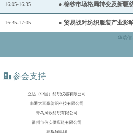
● 棉纱市场格局转变及新疆
16:05-16:35
广东纱纤亿信息科技股份有限公司
海发宝诚融资租赁有限公司
● 贸易战对纺织服装产业影
16:35-17:05
河南平棉纺织集团股份有限公司
华瑞信
黑牡丹（集团）股份有限公司
湖北银丰棉花股份有限公司
江苏康乃馨织造有限公司
江苏元泰纺织有限公司
参会支持
立达（中国）纺织仪器有限公司
南通大富豪纺织科技有限公司
青岛凤歌纺织有限公司
衢州市信安供应链有限公司
赛得利集团
上海东证期货有限公司
上海乾象投资合伙企业（有限合伙）