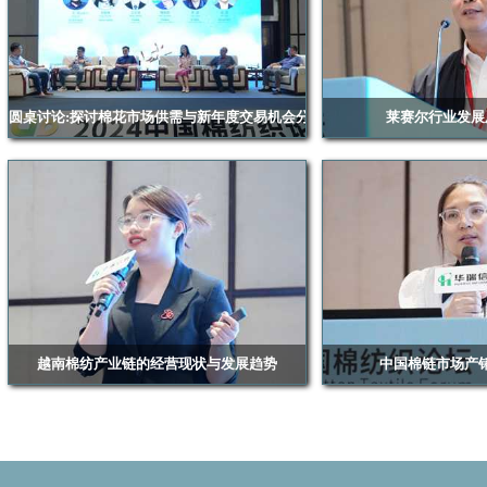
圆桌讨论:探讨棉花市场供需与新年度交易机会分析
莱赛尔行业发展
——中纺集团王文波、同舟棉业魏刚民、 星宇集团
通用技术高新材料集团有限
郭超、Viterra Trading方晓琴、银丰棉花吴震、新大
业协会 莱赛尔分
东纺织孔佳
越南棉纺产业链的经营现状与发展趋势
中国棉链市场产
越南棉纺协会（VCOSA）副秘书长 Duong Thuy
浙江华瑞信息资讯股份有限公
Linh