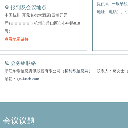
提供:a、一般纳
报到及会议地点
海发宝诚融资租赁有限公司
地址、电话）。
中国杭州·开元名都大酒店(四楼开元
河南平棉纺织集团股份有限公司
厅)☆☆☆☆☆（杭州市萧山区市心中路818
黑牡丹（集团）股份有限公司
号）
湖北银丰棉花股份有限公司
查看地图链接
江苏康乃馨织造有限公司
江苏元泰纺织有限公司
会务组联络
立达（中国）纺织仪器有限公司
浙江华瑞信息资讯股份有限公司（
棉纺织信息网
）
联系人：葛女士（18
南通大富豪纺织科技有限公司
邮箱：
gss@tteb.com
青岛凤歌纺织有限公司
衢州市信安供应链有限公司
赛得利集团
上海东证期货有限公司
会议议题
上海乾象投资合伙企业（有限合伙）
上海森淼投资有限公司