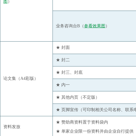
图
）
浙江盛邦恒昌物产有限公司
浙江永安资本管理有限公司
业务咨询台B（
参看效果图
）
浙江止一商贸有限公司
中纺棉国际贸易有限公司
★ 封面
中恒纺织品(浙江)有限公司
中科院苏州医工所
★ 封二
中棉集团广东棉花有限公司
★ 封三、封底
中原期货股份有限公司
论文集（A4彩版）
★ 内一
州颖国际贸易（青岛）有限公司
★ 其他内页（不定版）
★ 页脚宣传（可印制相关公司名称、联系
★ 赞助商资料置于资料袋内
资料发放
★ 单家企业限一份资料并由企业自行提供