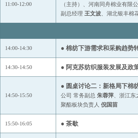
11:00-12:00
（主持）、河南同舟棉业有限公
浙江止一商贸有限公司
副总经理
王文波
、湖北银丰棉
中纺棉国际贸易有限公司
中恒纺织品(浙江)有限公司
中科院苏州医工所
● 棉纺下游需求和采购趋势
14:00-14:30
中棉集团广东棉花有限公司
中原期货股份有限公司
● 阿克苏纺织服装发展及政
14:30-14:50
州颖国际贸易（青岛）有限公司
阿克苏纺织工业城（开发区）管理委员会
● 圆桌讨论二：新格局下棉
翱兰（上海）商贸有限公司
14:50-15:50
公司 常务副总
朱蓉萍
、浙江东
北京海鹏私募基金管理有限公司
聚酯板块负责人
倪国苗
北京中棉易通信息科技有限公司
大地期货有限公司
● 茶歇
15:50-16:05
福州市财金供应链集团有限公司
光大期货有限公司