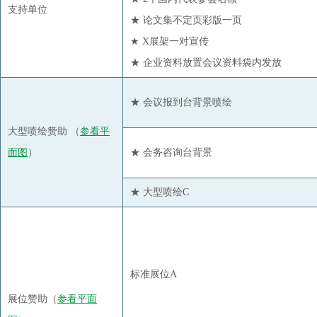
支持单位
★ 论文集不定页彩版一页
上海乾象投资合伙企业（有限合伙）
★ X展架一对宣传
上海森淼投资有限公司
★ 企业资料放置会议资料袋内发放
上海中期期货股份有限公司
塑道私募
★ 会议报到台背景喷绘
物产中大化工集团有限公司
大型喷绘赞助 （
参看平
厦门国贸纺原有限公司
面图
）
★ 会务咨询台背景
厦门漳龙进出口有限公司
新疆冠农天沣物产有限责任公司
★ 大型喷绘C
新疆天锦纺织科技有限公司
银河期货有限公司
浙江杭实化工有限公司
浙江华瑞信息资讯股份有限公司
标准展位A
浙江嘉名染整有限公司
展位赞助（
参看平面
浙江开宝物产有限责任公司