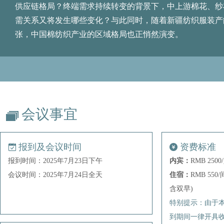
供应链格局？终端需求持续转变的背景下，中上游棉花、纱
需关系又将发生哪些变化？与此同时，随着新疆纺织服装产
张，中国棉纺织产业的区域格局也正悄然演变。
会议事宜
阿克苏纺织工业城（开发区）管理委员会
翱兰（上海）商贸有限公司
北京海鹏私募基金管理有限公司
报到及会议时间
资费标准
北京中棉易通信息科技有限公司
报到时间：2025年7月23日下午
内宾：
RMB 250
会议时间：2025年7月24日全天
住宿：
RMB 55
大地期货有限公司
含双早)
福州市财金供应链集团有限公司
特别提示：由于
光大期货有限公司
到期间一律开具
广东纱纤亿信息科技股份有限公司