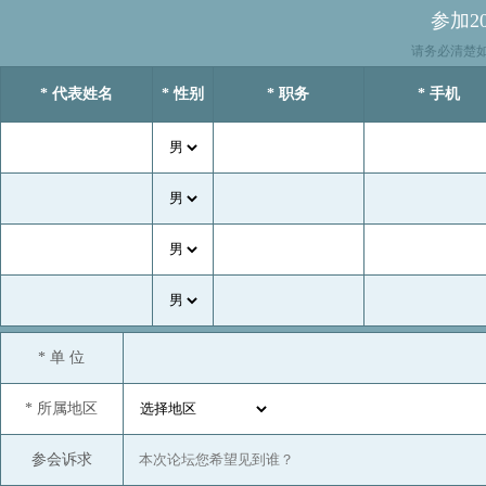
参加2
浙江永安资本管理有限公司
请务必清楚
浙江止一商贸有限公司
* 代表姓名
* 性别
* 职务
* 手机
中纺棉国际贸易有限公司
中恒纺织品(浙江)有限公司
中科院苏州医工所
中棉集团广东棉花有限公司
中原期货股份有限公司
州颖国际贸易（青岛）有限公司
阿克苏纺织工业城（开发区）管理委员会
翱兰（上海）商贸有限公司
* 单 位
北京海鹏私募基金管理有限公司
* 所属地区
北京中棉易通信息科技有限公司
大地期货有限公司
参会诉求
福州市财金供应链集团有限公司