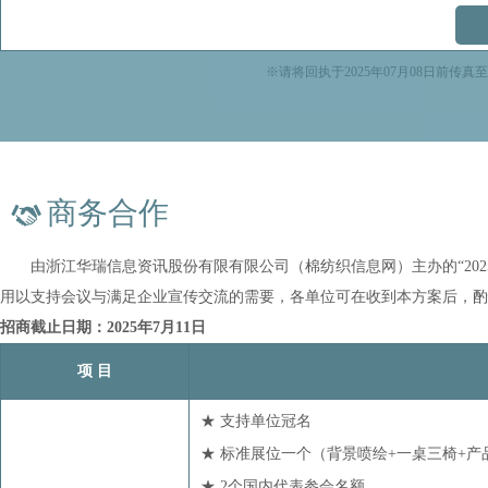
光大期货有限公司
广东纱纤亿信息科技股份有限公司
※请将回执于2025年07月08日前
海发宝诚融资租赁有限公司
河南平棉纺织集团股份有限公司
黑牡丹（集团）股份有限公司
商务合作
湖北银丰棉花股份有限公司
江苏康乃馨织造有限公司
由浙江华瑞信息资讯股份有限有限公司（棉纺织信息网）主办的“2025中
江苏元泰纺织有限公司
用以支持会议与满足企业宣传交流的需要，各单位可在收到本方案后，酌
立达（中国）纺织仪器有限公司
招商截止日期：2025年7月11日
南通大富豪纺织科技有限公司
项 目
青岛凤歌纺织有限公司
衢州市信安供应链有限公司
★ 支持单位冠名
赛得利集团
★ 标准展位一个（背景喷绘+一桌三椅+产
★ 2个国内代表参会名额
上海东证期货有限公司