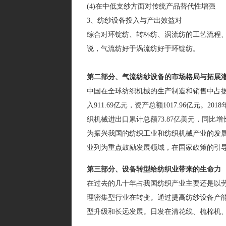
(4)在中低支纱方面对传统产品替代性增强
3、纺纱设备投入与产出效益对
综合对环锭纺、转杯纺、涡流纺的工艺流程
说，气流纺好于涡流纺好于环锭纺。
第二部分、气流纺纱设备的市场格局与拓展
中国在全球纺织机械的生产制造和销售中占据
入911.69亿元，资产总额1017.96亿元。2
织机械进出口累计总额73.87亿美元，同比增长
为振兴我国的纺织工业和纺织机械产业的发
业列为重点鼓励发展领域，在国家政策的引
第三部分、设备转型给纺织业带来的生命力
在过去的几十年占我国纺织产业主要还是以
理密集型行业在转变。通过提高纺纱设备产
型升级和长远发展。日发在清花线、梳棉机