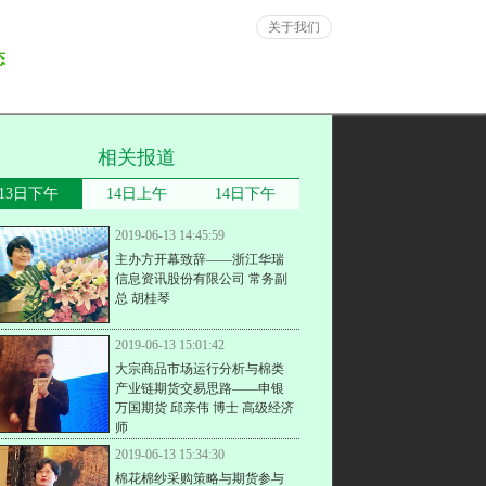
关于我们
态
相关报道
13日下午
14日上午
14日下午
2019-06-13 14:45:59
主办方开幕致辞——浙江华瑞
信息资讯股份有限公司 常务副
总 胡桂琴
2019-06-13 15:01:42
大宗商品市场运行分析与棉类
产业链期货交易思路——申银
万国期货 邱亲伟 博士 高级经济
师
2019-06-13 15:34:30
棉花棉纱采购策略与期货参与